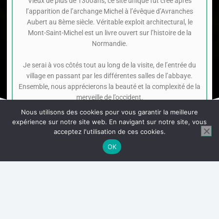
Vieux de plus de 1300ans, ce site unique fut créé après
l’apparition de l’archange Michel à l’évêque d’Avranches
Aubert au 8ème siècle. Véritable exploit architectural, le
Mont-Saint-Michel est un livre ouvert sur l’histoire de la
Normandie.
Je serai à vos côtés tout au long de la visite, de l’entrée du
village en passant par les différentes salles de l’abbaye.
Ensemble, nous apprécierons la beauté et la complexité de la
merveille de l’occident.
Nous utilisons des cookies pour vous garantir la meilleure
expérience sur notre site web. En navigant sur notre site, vous
acceptez l'utilisation de ces cookies.
OK
1.
La baie
Un écrin exceptionnel autour du rocher.